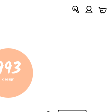
993
design