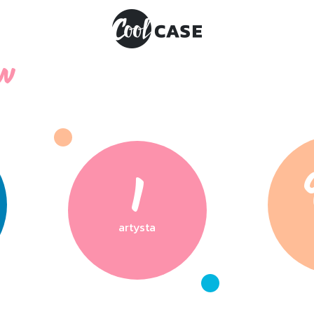
ów
1
artysta