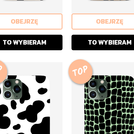
OBEJRZĘ
OBEJRZĘ
TO WYBIERAM
TO WYBIERAM
P
TOP