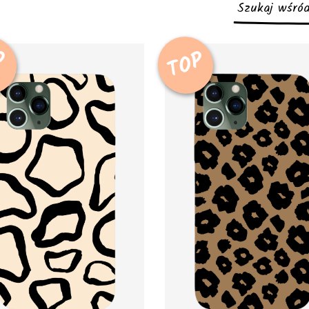
P
TOP