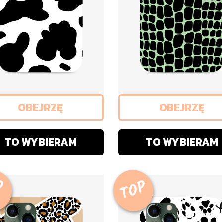
OBEJRZĘ
OBEJRZĘ
TO WYBIERAM
TO WYBIERAM
P
TOP