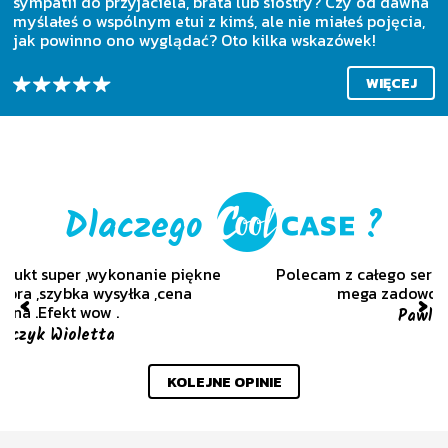
sympatii do przyjaciela, brata lub siostry? Czy od dawna
myślałeś o wspólnym etui z kimś, ale nie miałeś pojęcia,
jak powinno ono wyglądać? Oto kilka wskazówek!
WIĘCEJ
Dlaczego
?
Polecam z całego serca super rewelacyjna praca
mega zadowolona jestem z etui
Poprzedni
Nas
Pawlik Donata
KOLEJNE OPINIE