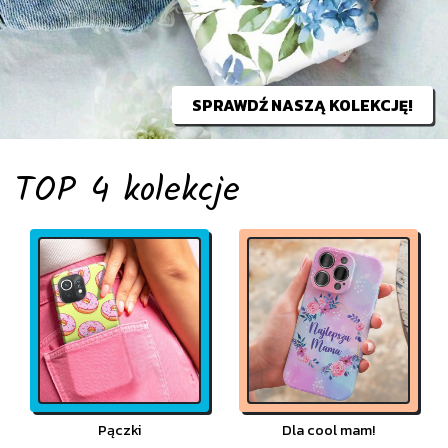
SPRAWDŹ NASZĄ KOLEKCJĘ!
TOP
4 kolekcje
Pączki
Dla cool mam!