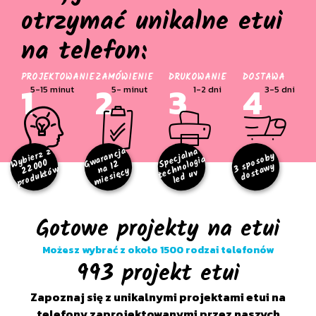
otrzymać unikalne etui
na telefon:
PROJEKTOWANIE
ZAMÓWIENIE
DRUKOWANIE
DOSTAWA
1
2
3
4
5-15 minut
5- minut
1-2 dni
3-5 dni
w
ar
a
n
cj
a
a 1
mi
e
si
ę
c
y
bi
er
z
z
2
0
0
pr
o
d
u
k
t
ó
Specjalna
3
p
o
s
o
b
y
d
o
s
t
a
w
technologia
W
0
G
2
s
y
2
w
n
y
led uv
Gotowe projekty na etui
Możesz wybrać z około 1500 rodzai telefonów
993 projekt etui
Zapoznaj się z unikalnymi projektami etui na
telefony zaprojektowanymi przez naszych