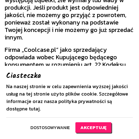
produkcji. Jeśli produkt jest odpowiedniej
jakości, nie możemy go przyjąć z powrotem,
ponieważ został wykonany na podstawie
Twojej koncepcji i nie możemy go już sprzedać
innym.
Firma „Coolcase.pl” jako sprzedający
odpowiada wobec Kupującego będącego
konsumentem w rozumieniu art. 22 Kodeksu
Cywilnego za niezgodność z Umową
Ciasteczka
sprzedaży towaru zakupionego przez tego
konsumenta, w zakresie określonym Ustawą o
Na naszej stronie w celu zapewnienia wyższej jakości
prawach konsumenta z dnia 30 maja 2014 r.
usług na tej stronie użyto plików cookie. Szczegółowe
informacje oraz nasza polityka prywatności są
My natomiast zapewniamy naszym klientom
dostępne
tutaj
.
30-dniowe prawo do odstąpienia od umowy
zamiast 14.
DOSTOSOWYWANIE
AKCEPTUJĘ
Przy pisemnym odstąpieniu od umowy,