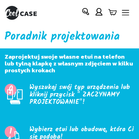
Poradnik projektowania
Zaprojektuj swoje własne etui na telefon
lub tylną klapkę z własnym zdjęciem w kilku
prostych krokach
Wyszukaj swój typ urządzenia lub
0
kliknij przycisk " ZACZYNAMY
PROJEKTOWANIE"!
Wybierz etui lub obudowę, która Ci
1
się podoba!