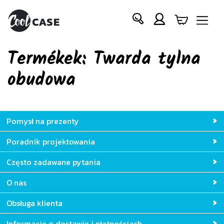
Termékek: Twarda tylna
obudowa
Pomysł na prezenty
Poradnik projektowania
Często zadawane pytania
O nas
Obsługa klienta
Informacje o dostawie i płatnościach